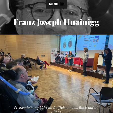
MENÜ
Franz Joseph Huainigg
Preisverleihung 2024 im Raiffeisenhaus. Blick auf die
Bühne.