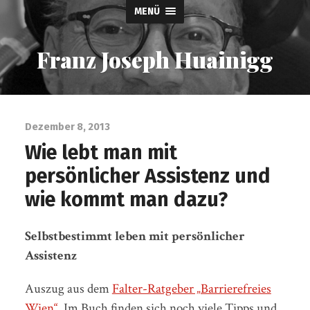
MENÜ
Franz Joseph Huainigg
Dezember 8, 2013
Wie lebt man mit
persönlicher Assistenz und
wie kommt man dazu?
Selbstbestimmt leben mit persönlicher
Assistenz
Auszug aus dem
Falter-Ratgeber „Barrierefreies
Wien“
. Im Buch finden sich noch viele Tipps und